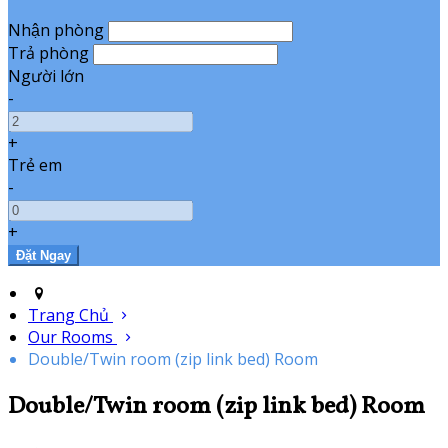
Nhận phòng
Trả phòng
Người lớn
-
+
Trẻ em
-
+
Trang Chủ
Our Rooms
Double/Twin room (zip link bed) Room
Double/Twin room (zip link bed) Room