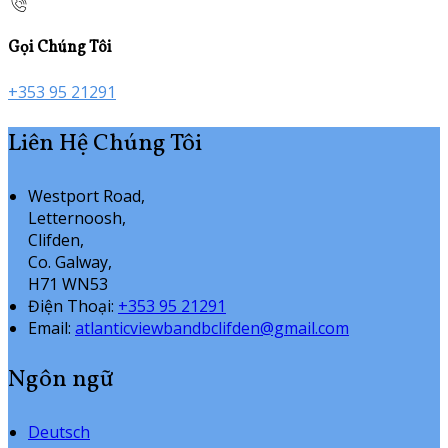
Gọi Chúng Tôi
+353 95 21291
Liên Hệ Chúng Tôi
Westport Road,
Letternoosh,
Clifden,
Co. Galway,
H71 WN53
Điện Thoại
:
+353 95 21291
Email:
atlanticviewbandbclifden@gmail.com
Ngôn ngữ
Deutsch