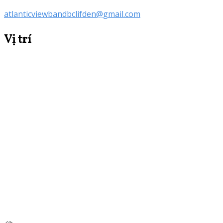
atlanticviewbandbclifden@gmail.com
Vị trí