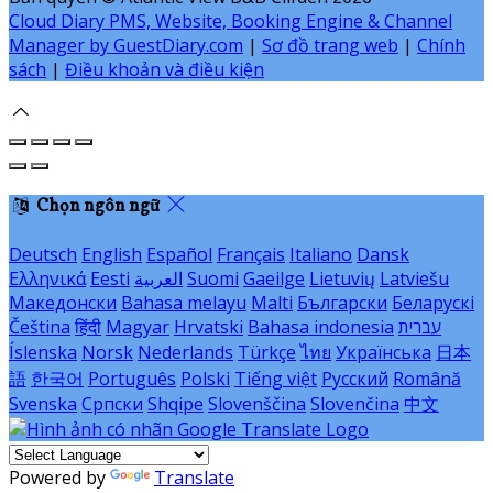
Cloud Diary PMS, Website, Booking Engine & Channel
Manager by GuestDiary.com
|
Sơ đồ trang web
|
Chính
sách
|
Điều khoản và điều kiện
Chọn ngôn ngữ
Deutsch
English
Español
Français
Italiano
Dansk
Ελληνικά
Eesti
العربية
Suomi
Gaeilge
Lietuvių
Latviešu
Македонски
Bahasa melayu
Malti
Български
Беларускі
Čeština
हिंदी
Magyar
Hrvatski
Bahasa indonesia
עברית
Íslenska
Norsk
Nederlands
Türkçe
ไทย
Українська
日本
語
한국어
Português
Polski
Tiếng việt
Русский
Română
Svenska
Српски
Shqipe
Slovenščina
Slovenčina
中文
Powered by
Translate