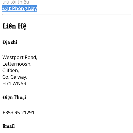
trú tối thiểu
Đặt Phòng Này
Liên Hệ
Địa chỉ
Westport Road,
Letternoosh,
Clifden,
Co. Galway,
H71 WN53
Điện Thoại
+353 95 21291
Email