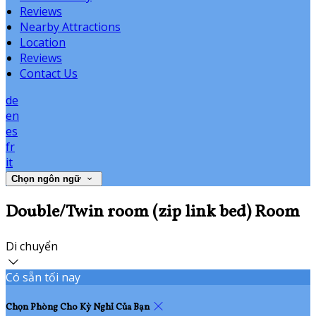
Reviews
Nearby Attractions
Location
Reviews
Contact Us
de
en
es
fr
it
Chọn ngôn ngữ
Double/Twin room (zip link bed) Room
Di chuyển
Có sẵn tối nay
Chọn Phòng Cho Kỳ Nghỉ Của Bạn