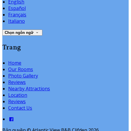
English
Español
Français
Italiano
Chọn ngôn ngữ
Trang
Home
Our Rooms
Photo Gallery
Reviews
Nearby Attractions
Location
Reviews
Contact Us
Bản quyền
©
Atlantic View B&B Clifden 2026